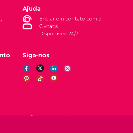
Ajuda
Entrar em contato com a
s
Civitatis
Disponíveis 24/7
nto
Siga-nos
rais
Aviso legal
Política de privacidade
Cookies