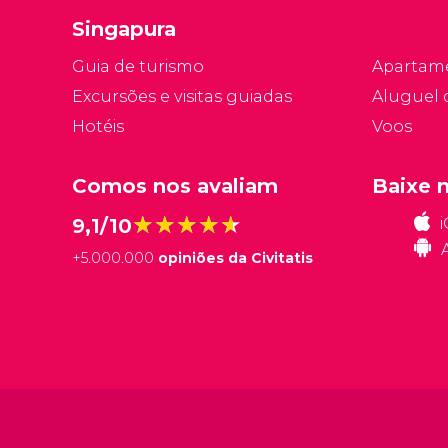
Singapura
Guia de turismo
Apartam
Excursões e visitas guiadas
Aluguel 
Hotéis
Voos
Comos nos avaliam
Baixe 
★★★★★
★★★★★
9,1/10
+
5.000.000
opiniões da Civitatis