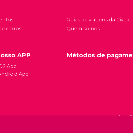
entos
Guias de viagens da Civitati
de carros
Quem somos
nosso APP
Métodos de pagame
iOS App
Android App
Condições ge