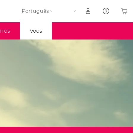
Português
rros
Voos
O seu carrinho está vazio