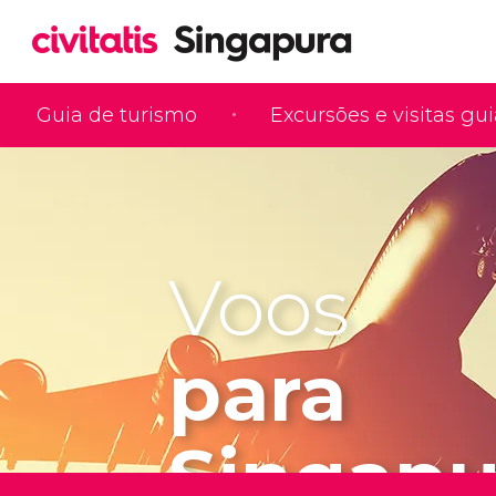
Guia de turismo
Excursões e visitas gu
Voos
para
Singapu