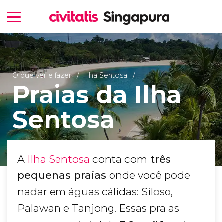
O que ver e fazer
Ilha Sentosa
Praias da Ilha
Sentosa
A
Ilha Sentosa
conta com
três
pequenas praias
onde você pode
nadar em águas cálidas: Siloso,
Palawan e Tanjong. Essas praias