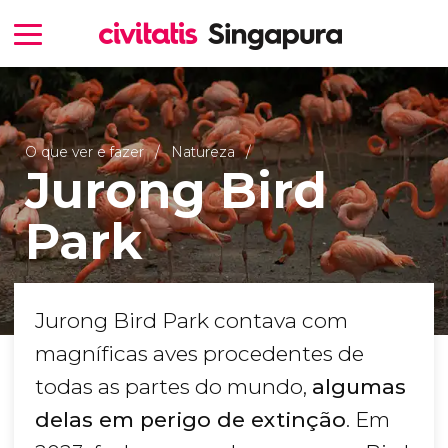
O que ver e fazer
Natureza
Jurong Bird
Park
Jurong Bird Park contava com
magníficas aves procedentes de
todas as partes do mundo,
algumas
delas em perigo de extinção
. Em