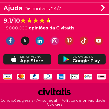
Ajuda
Disponíveis 24/7
★★★★★
★★★★★
9,1/10
+
5.000.000
opiniões da Civitatis
DISPONÍVEL NA
DISPONÍVEL NO
App Store
Google Play
Condições gerais
Aviso legal
Política de privacidade
Cookies